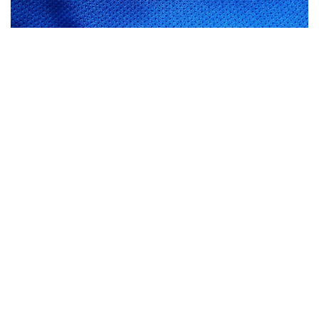
MEGA Zwemteam
Voor het competitiegebeuren is de Beernemse
Zwemclub aangesloten bij MEGA Zwemteam
(MEetjesland - Gent Alliantie).
Ontdek meer